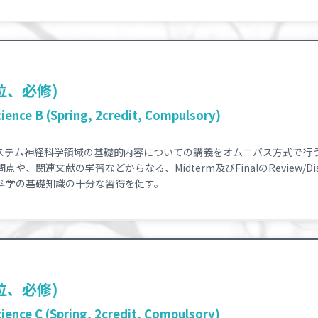
位、必修)
ence B (Spring, 2credit, Compulsory)
ステム神経科学領域の基礎的内容についての講義をオムニバス方式で行
、関連文献の学習などからなる、Midterm及びFinalのReview/Dis
科学の基礎知識の十分な習得を促す。
位、必修)
ence C (Spring, 2credit, Compulsory)