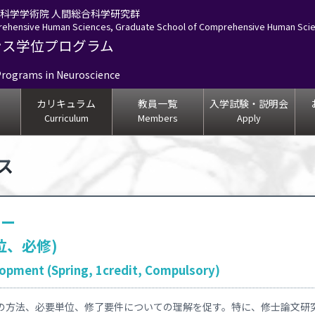
合科学学術院 人間総合科学研究群
ehensive Human Sciences, Graduate School of Comprehensive Human Scien
ンス学位プログラム
Programs in Neuroscience
カリキュラム
教員一覧
入学試験・説明会
Curriculum
Members
Apply
ス
ナー
位、必修)
opment (Spring, 1credit, Compulsory)
の方法、必要単位、修了要件についての理解を促す。特に、修士論文研