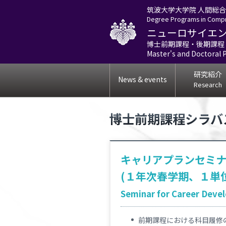
筑波大学大学院 人間総
Degree Programs in Compr
ニューロサイエ
博士前期課程・後期課程
Master's and Doctoral 
研究紹介
News & events
Research
博士前期課程シラバ
キャリアプランセミ
(１年次春学期、１単
Seminar for Career Devel
前期課程における科目履修